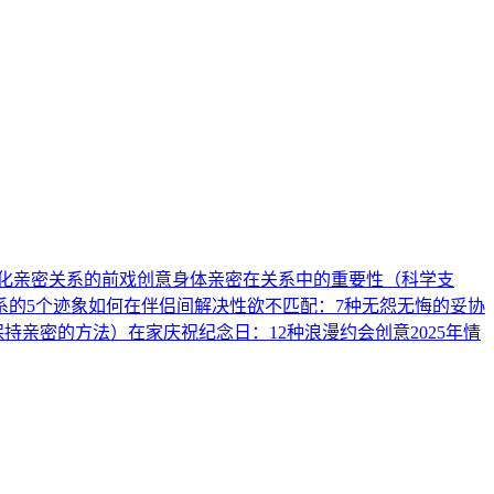
深化亲密关系的前戏创意
身体亲密在关系中的重要性（科学支
系的5个迹象
如何在伴侣间解决性欲不匹配：7种无怨无悔的妥协
保持亲密的方法）
在家庆祝纪念日：12种浪漫约会创意
2025年情