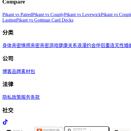
Compare
Pikant vs Paired
Pikant vs Couply
Pikant vs Lovewick
Pikant vs Coup
Lasting
Pikant vs Gottman Card Decks
分类
身体亲密
情感亲密
亲密游戏
健康关系
浪漫约会
伴侣重连
无性婚
公司
博客
品牌素材包
法律
隐私政策
服务条款
社交