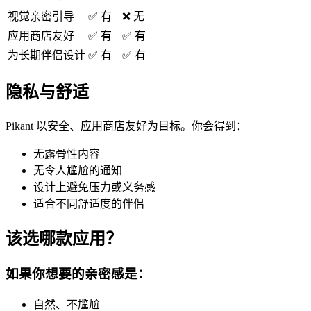
视觉亲密引导
✅ 有
❌ 无
应用商店友好
✅ 有
✅ 有
为长期伴侣设计
✅ 有
✅ 有
隐私与舒适
Pikant 以安全、应用商店友好为目标。你会得到：
无露骨性内容
无令人尴尬的通知
设计上避免压力或义务感
适合不同舒适度的伴侣
该选哪款应用？
如果你想要的亲密感是：
自然、不尴尬