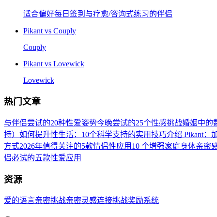
适合偏好每日签到与疗愈/咨询式练习的伴侣
Pikant vs
Couply
Couply
Pikant vs
Lovewick
Lovewick
热门文章
与伴侣尝试的20种性爱姿势
今晚尝试的25个性感挑战
婚姻中的
持）
如何提升性生活：10个科学支持的实用技巧
介绍 Pikan
方式
2026年值得关注的5款情侣性应用
10 个增强家庭身体亲密
侣必试的五款性爱应用
资源
爱的语言
亲密挑战
亲密灵感
连接挑战
奖励系统