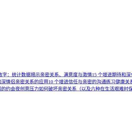
数字：统计数据揭示亲密关系、满意度与激情
15 个增进期待和
t：加深情侣亲密关系的应用
10 个增进信任与亲密的沟通练习
健康关
感的约会夜创意
压力如何破坏亲密关系（以及六种在生活艰难时