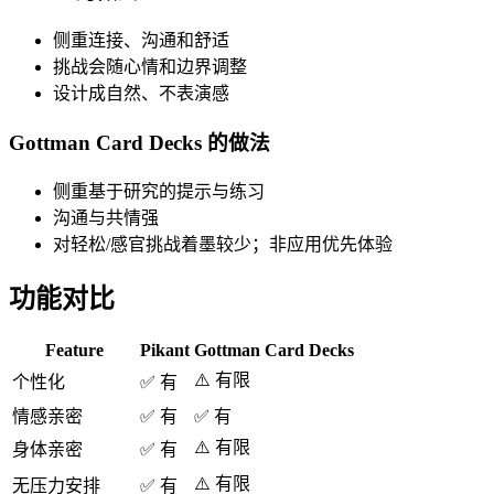
侧重连接、沟通和舒适
挑战会随心情和边界调整
设计成自然、不表演感
Gottman Card Decks 的做法
侧重基于研究的提示与练习
沟通与共情强
对轻松/感官挑战着墨较少；非应用优先体验
功能对比
Feature
Pikant
Gottman Card Decks
⚠️ 有限
个性化
✅ 有
情感亲密
✅ 有
✅ 有
⚠️ 有限
身体亲密
✅ 有
⚠️ 有限
无压力安排
✅ 有