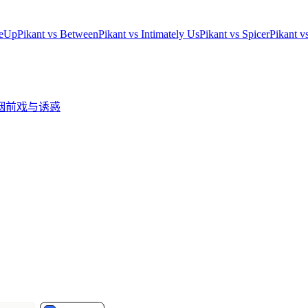
leUp
Pikant vs Between
Pikant vs Intimately Us
Pikant vs Spicer
Pikant 
姻
前戏与诱惑