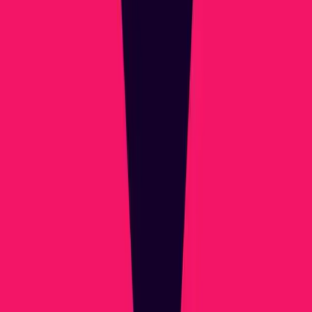
与伴侣尝试的20种性爱姿势
今晚尝试的25个性感挑战
婚姻中的
数字：统计数据揭示亲密关系、满意度与激情
15 个增进期待
和深化亲密关系的前戏创意
身体亲密在关系中的重要性（科学
支持）
如何提升性生活：10个科学支持的实用技巧
介绍
Pikant：加深情侣亲密关系的应用
10 个增进信任与亲密的沟通
练习
健康关系的5个迹象
如何在伴侣间解决性欲不匹配：7种无
怨无悔的妥协方式
10 个增强家庭身体亲密感的约会夜创意
2026年值得关注的5款情侣性应用
压力如何破坏亲密关系（以
及六种在生活艰难时保持亲密的方法）
在家庆祝纪念日：12种
浪漫约会创意
2025年情侣必试的五款性爱应用
资源
爱的语言
亲密挑战
亲密灵感
连接挑战
奖励系统
Compare
Pikant vs Paired
Pikant vs Couply
Pikant vs Lovewick
Pikant vs
CoupleUp
Pikant vs Between
Pikant vs Intimately Us
Pikant vs