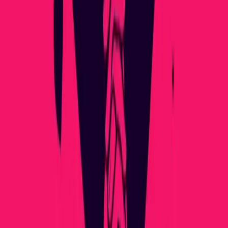
变得更加坚韧。
第五步：共同探索亲密
在经历情感隔阂后，身体亲密感往往会受到影响。为了在这方
面重连，伴侣们应该以安全和轻松的方式一起探索亲密。这种
探索可以涉及尝试新的活动，例如通过 Pikant 应用程序提供的
那些，鼓励亲密感和冒险精神。
参与身体接触，如拥抱、牵手或按摩，可以重新点燃关系中的
火花。这些简单的举动有助于伴侣在没有性期望压力的情况下
感受到连接。在探索身体亲密时，沟通彼此的舒适度和偏好至
关重要，以确保双方都感到受到尊重和重视。
此外，伴侣们可以设定专门的亲密时间，免受干扰。无论是浪
漫的约会之夜还是安静的家庭夜晚，创造一个适合亲密的环境
可以帮助伴侣们在情感和身体上重新连接。
第六步：必要时寻求专业帮助
如果情感隔阂和疏远持续存在，寻求专业帮助可能是有利的。
伴侣治疗可以为双方提供一个安全的空间，表达自己的情感并