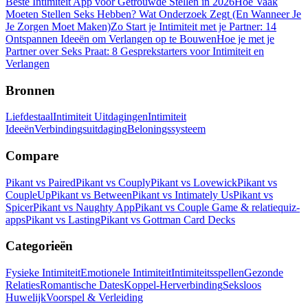
Beste Intimiteit App voor Getrouwde Stellen in 2026
Hoe Vaak
Moeten Stellen Seks Hebben? Wat Onderzoek Zegt (En Wanneer Je
Je Zorgen Moet Maken)
Zo Start je Intimiteit met je Partner: 14
Ontspannen Ideeën om Verlangen op te Bouwen
Hoe je met je
Partner over Seks Praat: 8 Gesprekstarters voor Intimiteit en
Verlangen
Bronnen
Liefdestaal
Intimiteit Uitdagingen
Intimiteit
Ideeën
Verbindingsuitdaging
Beloningssysteem
Compare
Pikant vs Paired
Pikant vs Couply
Pikant vs Lovewick
Pikant vs
CoupleUp
Pikant vs Between
Pikant vs Intimately Us
Pikant vs
Spicer
Pikant vs Naughty App
Pikant vs Couple Game & relatiequiz-
apps
Pikant vs Lasting
Pikant vs Gottman Card Decks
Categorieën
Fysieke Intimiteit
Emotionele Intimiteit
Intimiteitsspellen
Gezonde
Relaties
Romantische Dates
Koppel-Herverbinding
Seksloos
Huwelijk
Voorspel & Verleiding