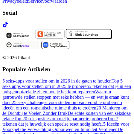
Privacybeleid
Servicevoorwaarden
Social
©
2026
Pikant
Populaire Artikelen
5 seks-apps voor stellen om in 2026 in de gaten te houden
Top 5
seks-apps voor stellen om in 2025 te proberen
5 tekenen dat je in een
huisgenoot-relatie zit en hoe je het kunt repareren
Waarom
getrouwde stellen stoppen met seks hebben — en wat je eraan kunt
doen
25 sexy challenges voor stellen om vanavond te proberen
5
ideeën om een romantische ruimte thuis te creëren
20 Manieren om
Je Dichtbij te Voelen Zonder Druk
De echte kosten van een seksloze
relatie
Top 20 seksposities om met je partner te proberen
Top 7
tekenen dat je huwelijk een speelse reset nodig heeft
15 Ideeën voor
Voorspel die Verwachting Opbouwen en Intimiteit Verdiepen
De