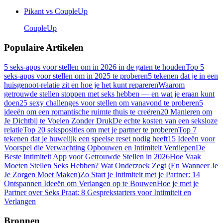
Pikant vs
CoupleUp
CoupleUp
Populaire Artikelen
5 seks-apps voor stellen om in 2026 in de gaten te houden
Top 5
seks-apps voor stellen om in 2025 te proberen
5 tekenen dat je in een
huisgenoot-relatie zit en hoe je het kunt repareren
Waarom
getrouwde stellen stoppen met seks hebben — en wat je eraan kunt
doen
25 sexy challenges voor stellen om vanavond te proberen
5
ideeën om een romantische ruimte thuis te creëren
20 Manieren om
Je Dichtbij te Voelen Zonder Druk
De echte kosten van een seksloze
relatie
Top 20 seksposities om met je partner te proberen
Top 7
tekenen dat je huwelijk een speelse reset nodig heeft
15 Ideeën voor
Voorspel die Verwachting Opbouwen en Intimiteit Verdiepen
De
Beste Intimiteit App voor Getrouwde Stellen in 2026
Hoe Vaak
Moeten Stellen Seks Hebben? Wat Onderzoek Zegt (En Wanneer Je
Je Zorgen Moet Maken)
Zo Start je Intimiteit met je Partner: 14
Ontspannen Ideeën om Verlangen op te Bouwen
Hoe je met je
Partner over Seks Praat: 8 Gesprekstarters voor Intimiteit en
Verlangen
Bronnen