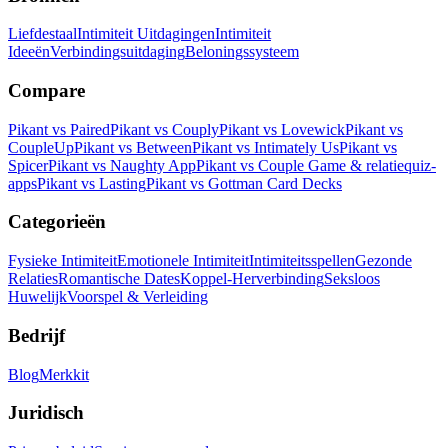
Liefdestaal
Intimiteit Uitdagingen
Intimiteit
Ideeën
Verbindingsuitdaging
Beloningssysteem
Compare
Pikant vs Paired
Pikant vs Couply
Pikant vs Lovewick
Pikant vs
CoupleUp
Pikant vs Between
Pikant vs Intimately Us
Pikant vs
Spicer
Pikant vs Naughty App
Pikant vs Couple Game & relatiequiz-
apps
Pikant vs Lasting
Pikant vs Gottman Card Decks
Categorieën
Fysieke Intimiteit
Emotionele Intimiteit
Intimiteitsspellen
Gezonde
Relaties
Romantische Dates
Koppel-Herverbinding
Seksloos
Huwelijk
Voorspel & Verleiding
Bedrijf
Blog
Merkkit
Juridisch