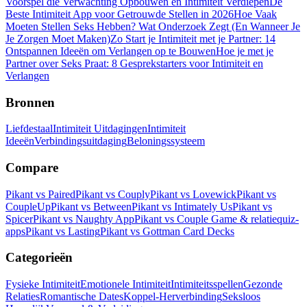
Voorspel die Verwachting Opbouwen en Intimiteit Verdiepen
De
Beste Intimiteit App voor Getrouwde Stellen in 2026
Hoe Vaak
Moeten Stellen Seks Hebben? Wat Onderzoek Zegt (En Wanneer Je
Je Zorgen Moet Maken)
Zo Start je Intimiteit met je Partner: 14
Ontspannen Ideeën om Verlangen op te Bouwen
Hoe je met je
Partner over Seks Praat: 8 Gesprekstarters voor Intimiteit en
Verlangen
Bronnen
Liefdestaal
Intimiteit Uitdagingen
Intimiteit
Ideeën
Verbindingsuitdaging
Beloningssysteem
Compare
Pikant vs Paired
Pikant vs Couply
Pikant vs Lovewick
Pikant vs
CoupleUp
Pikant vs Between
Pikant vs Intimately Us
Pikant vs
Spicer
Pikant vs Naughty App
Pikant vs Couple Game & relatiequiz-
apps
Pikant vs Lasting
Pikant vs Gottman Card Decks
Categorieën
Fysieke Intimiteit
Emotionele Intimiteit
Intimiteitsspellen
Gezonde
Relaties
Romantische Dates
Koppel-Herverbinding
Seksloos