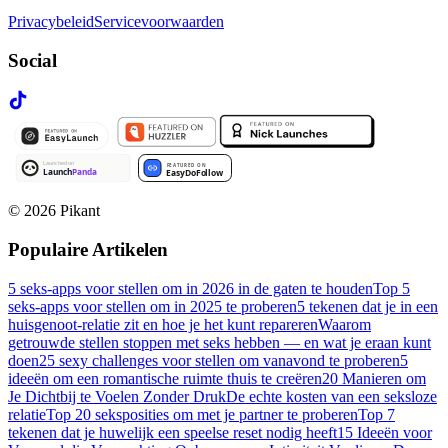
Privacybeleid
Servicevoorwaarden
Social
©
2026
Pikant
Populaire Artikelen
5 seks-apps voor stellen om in 2026 in de gaten te houden
Top 5
seks-apps voor stellen om in 2025 te proberen
5 tekenen dat je in een
huisgenoot-relatie zit en hoe je het kunt repareren
Waarom
getrouwde stellen stoppen met seks hebben — en wat je eraan kunt
doen
25 sexy challenges voor stellen om vanavond te proberen
5
ideeën om een romantische ruimte thuis te creëren
20 Manieren om
Je Dichtbij te Voelen Zonder Druk
De echte kosten van een seksloze
relatie
Top 20 seksposities om met je partner te proberen
Top 7
tekenen dat je huwelijk een speelse reset nodig heeft
15 Ideeën voor