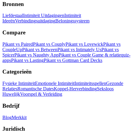
Bronnen
Liefdestaal
Intimiteit Uitdagingen
Intimiteit
Ideeën
Verbindingsuitdaging
Beloningssysteem
Compare
Pikant vs Paired
Pikant vs Couply
Pikant vs Lovewick
Pikant vs
CoupleUp
Pikant vs Between
Pikant vs Intimately Us
Pikant vs
Spicer
Pikant vs Naughty App
Pikant vs Couple Game & relatiequiz-
apps
Pikant vs Lasting
Pikant vs Gottman Card Decks
Categorieën
Fysieke Intimiteit
Emotionele Intimiteit
Intimiteitsspellen
Gezonde
Relaties
Romantische Dates
Koppel-Herverbinding
Seksloos
Huwelijk
Voorspel & Verleiding
Bedrijf
Blog
Merkkit
Juridisch