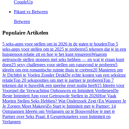
CoupleUp
Pikant vs
Between
Between
Populaire Artikelen
5 seks-apps voor stellen om in 2026 in de gaten te houden
Top 5
seks-apps voor stellen om in 2025 te proberen
5 tekenen dat je in een
huisgenoot-relatie zit en hoe je het kunt repareren
Waarom
getrouwde stellen stoppen met seks hebben — en wat je eraan kunt
doen
25 sexy challenges voor stellen om vanavond te proberen
5
ideeën om een romantische ruimte thuis te creëren
20 Manieren om
Je Dichtbij te Voelen Zonder Druk
De echte kosten van een seksloze
relatie
Top 20 seksposities om met je partner te proberen
Top 7
tekenen dat je huwelijk een speelse reset nodig heeft
15 Ideeën voor
Voorspel die Verwachting Opbouwen en Intimiteit Verdiepen
De
Beste Intimiteit App voor Getrouwde Stellen in 2026
Hoe Vaak
Moeten Stellen Seks Hebben? Wat Onderzoek Zegt (En Wanneer Je
Je Zorgen Moet Maken)
Zo Start je Intimiteit met je Partner: 14
Ontspannen Ideeën om Verlangen op te Bouwen
Hoe je met je
Partner over Seks Praat: 8 Gesprekstarters voor Intimiteit en
Verlangen