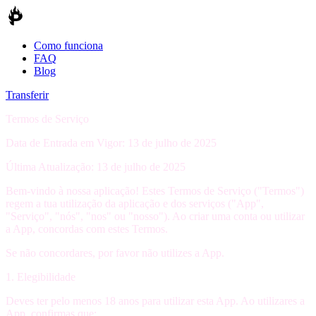
Como funciona
FAQ
Blog
Transferir
Termos de Serviço
Data de Entrada em Vigor:
13 de julho de 2025
Última Atualização:
13 de julho de 2025
Bem-vindo à nossa aplicação! Estes Termos de Serviço ("Termos")
regem a tua utilização da aplicação e dos serviços ("App",
"Serviço", "nós", "nos" ou "nosso"). Ao criar uma conta ou utilizar
a App, concordas com estes Termos.
Se não concordares, por favor não utilizes a App.
1. Elegibilidade
Deves ter
pelo menos 18 anos
para utilizar esta App. Ao utilizares a
App, confirmas que: