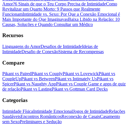
Amor?
6 Sinais de que o Teu Corpo Precisa de Intimidade
Como
Revitalizar um Quarto Morto: 9 Passos que Realmente
Funcionam
Intimidade vs. Sexo: Por Que a Conexão Emocional é
Mais Importante do Que Imaginavas
Baixa Libido na Relação: 10
Causas, Soluções e Quando Consultar um Médico
Recursos
Linguagens do Amor
Desafios de Intimidade
Ideias de
Intimidade
Desafio de Conexão
Sistema de Recompensas
Compare
Pikant vs Paired
Pikant vs Couply
Pikant vs Lovewick
Pikant vs
CoupleUp
Pikant vs Between
Pikant vs Intimately Us
Pikant vs
Spicer
Pikant vs Naughty App
Pikant vs Couple Game e apps de quiz
de relação
Pikant vs Lasting
Pikant vs Gottman Card Decks
Categorias
Intimidade Física
Intimidade Emocional
Jogos de Intimidade
Relações
Saudáveis
Encontros Românticos
Reconexão de Casais
Casamento
sem Sexo
Preliminares e Sedução