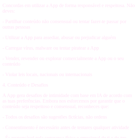
Concordas em utilizar a App de forma responsável e respeitosa.
Não
deves
:
- Partilhar conteúdo não consensual ou tentar fazer-te passar por
outras pessoas
- Utilizar a App para assediar, abusar ou prejudicar alguém
- Carregar vírus, malware ou tentar piratear a App
- Vender, revender ou explorar comercialmente a App ou o seu
conteúdo
- Violar leis locais, nacionais ou internacionais
4. Conteúdo e Desafios
A App gera desafios de intimidade com base em IA de acordo com
as tuas preferências. Embora nos esforcemos por garantir que o
conteúdo seja respeitoso e consensual, reconheces que:
- Todos os desafios são
sugestões fictícias
, não ordens
-
Consentimento
é necessário antes de tentares qualquer atividade
- És responsável pela segurança física e emocional de ti e do teu