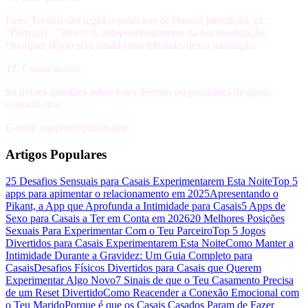
Estes Termos são regidos pelas leis de [Inserir jurisdição, ex.:
"Portugal", "Brasil"], independentemente da tua localização.
Qualquer litígio será tratado nos tribunais dessa jurisdição.
12. Contacta-nos
Se tiveres questões sobre estes Termos ou precisares de apoio,
contacta-nos:
E-mail:
support@pikant.app
Artigos Populares
25 Desafios Sensuais para Casais Experimentarem Esta Noite
Top 5
apps para apimentar o relacionamento em 2025
Apresentando o
Pikant, a App que Aprofunda a Intimidade para Casais
5 Apps de
Sexo para Casais a Ter em Conta em 2026
20 Melhores Posições
Sexuais Para Experimentar Com o Teu Parceiro
Top 5 Jogos
Divertidos para Casais Experimentarem Esta Noite
Como Manter a
Intimidade Durante a Gravidez: Um Guia Completo para
Casais
Desafios Físicos Divertidos para Casais que Querem
Experimentar Algo Novo
7 Sinais de que o Teu Casamento Precisa
de um Reset Divertido
Como Reacender a Conexão Emocional com
o Teu Marido
Porque é que os Casais Casados Param de Fazer