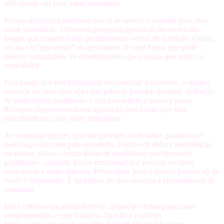
dificuldade em falar sobre intimidade
Muitas aplicações assumem que já se sentem à vontade para falar
sobre intimidade. Oferecem perguntas genéricas ou exercícios
longos que exigem muito partilhamento verbal de imediato. Outras
focam em "apimentar" ou descoberta de uma forma que pode
parecer esmagadora ou constrangedora para casais que acham o
tema difícil.
Para casais que têm dificuldade em começar a conversa, o melhor
costuma ser uma aplicação que priorize prompts guiados, definição
de preferências partilhadas e um tom seguro e passo a passo.
Recursos importantes numa aplicação para casais que têm
dificuldade em falar sobre intimidade
Ao comparar opções, procure
prompts ou desafios guiados
que
deem algo concreto para responder.
Formas de definir preferências
ou limites juntos
—como ideias de sim/não ou configurações
partilhadas—ajudam.
Ritmo emocional
que permita escolher
intensidade e estilo importa.
Privacidade
para o espaço parecer só de
vocês é importante. E
facilidade de uso
aumenta a probabilidade de
continuar.
Estes critérios encaixam bem em aplicações feitas para casais
comprometidos e que focam na ligação e conforto.