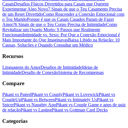
Casais
Desafios Físicos Divertidos para Casais que Querem
Experimentar Algo Novo
7 Sinais de que o Teu Casamento Precisa
de um Reset Divertido
Como Reacender a Conexão Emocional com
o Teu Marido
Porque é que os Casais Casados Param de Fazer
Amor?
6 Sinais de que o Teu Corpo Precisa de Intimidade
Como
Revitalizar um Quarto Morto: 9 Passos que Realmente
Funcionam
Intimidade vs. Sexo: Por Que a Conexão Emocional é
Mais Importante do Que Imaginavas
Baixa Libido na Relação: 10
Causas, Soluções e Quando Consultar um Médico
Recursos
Linguagens do Amor
Desafios de Intimidade
Ideias de
Intimidade
Desafio de Conexão
Sistema de Recompensas
Compare
Pikant vs Paired
Pikant vs Couply
Pikant vs Lovewick
Pikant vs
CoupleUp
Pikant vs Between
Pikant vs Intimately Us
Pikant vs
Spicer
Pikant vs Naughty App
Pikant vs Couple Game e apps de quiz
de relação
Pikant vs Lasting
Pikant vs Gottman Card Decks
Categorias