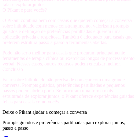
falar e explorar juntos.
O Pikant é para vocês?
O Pikant combina bem com casais que querem começar a conversa
sobre intimidade com menos constrangimento, valorizam prompts
guiados e definição de preferências partilhadas e querem uma
aplicação privada e respeitosa. Também é adequado para casais que
preferem estrutura passo a passo a ferramentas abertas.
Pode não ser o melhor para casais que procuram principalmente
ferramentas de terapia clínica ou exercícios longos de processamento
verbal. Nesses casos, outros recursos podem encaixar melhor.
Conclusão
Falar sobre intimidade não precisa de começar com uma grande
conversa. Prompts guiados, preferências partilhadas e pequenos
passos podem abrir a porta. Se procuram uma forma mais
estruturada de explorar juntos, o Pikant oferece experiências guiadas
feitas para casais como vocês.
Deixe o Pikant ajudar a começar a conversa
Prompts guiados e preferências partilhadas para explorar juntos,
passo a passo.