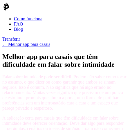
Como funciona
FAQ
Blog
Transferir
←
Melhor app para casais
Melhor app para casais que têm
dificuldade em falar sobre intimidade
Falar sobre intimidade pode ser difícil. Podem não saber como tocar
no assunto, o que dizer ou como garantir que ambos se sintam
seguros. Isso é comum. Não significa que há algo errado no
relacionamento. Muitas vezes significa que precisam de um pouco
de estrutura: prompts que abrem a porta, uma forma de partilhar
preferências sem um interrogatório cara a cara e um espaço que
pareça privado e respeitoso.
A aplicação certa para casais que têm dificuldade em falar sobre
intimidade deve oferecer orientação. Deve dar algo para responder
—perguntas, cenários ou ideias de sim/não—para não começarem