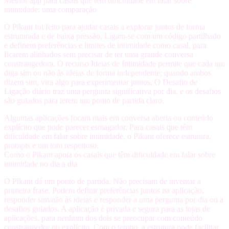
Melhor app para casais que têm dificuldade em falar sobre
intimidade: uma comparação
O Pikant foi feito para ajudar casais a explorar juntos de forma
estruturada e de baixa pressão. Ligam-se com um código partilhado
e definem preferências e limites de intimidade como casal, para
ficarem alinhados sem precisar de ter uma grande conversa
constrangedora. O recurso Ideias de Intimidade permite que cada um
diga sim ou não às ideias de forma independente; quando ambos
dizem sim, vira algo para experimentar juntos. O Desafio de
Ligação diário traz uma pergunta significativa por dia, e os desafios
são guiados para terem um ponto de partida claro.
Algumas aplicações focam mais em conversa aberta ou conteúdo
explícito que pode parecer esmagador. Para casais que têm
dificuldade em falar sobre intimidade, o Pikant oferece estrutura,
prompts e um tom respeitoso.
Como o Pikant apoia os casais que têm dificuldade em falar sobre
intimidade no dia a dia
O Pikant dá um ponto de partida. Não precisam de inventar a
primeira frase. Podem definir preferências juntos na aplicação,
responder sim/não às ideias e responder a uma pergunta por dia ou a
desafios guiados. A aplicação é privada e segura para as lojas de
aplicações, para nenhum dos dois se preocupar com conteúdo
constrangedor ou explícito. Com o tempo, a estrutura pode facilitar