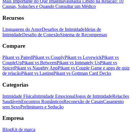
Mais Importante do Que Imaginavas
Baixa Libido na Relação: 10
Causas, Soluções e Quando Consultar um Médico
Recursos
Linguagens do Amor
Desafios de Intimidade
Ideias de
Intimidade
Desafio de Conexão
Sistema de Recompensas
Compare
Pikant vs Paired
Pikant vs Couply
Pikant vs Lovewick
Pikant vs
CoupleUp
Pikant vs Between
Pikant vs Intimately Us
Pikant vs
Spicer
Pikant vs Naughty App
Pikant vs Couple Game e apps de quiz
de relação
Pikant vs Lasting
Pikant vs Gottman Card Decks
Categorias
Intimidade Física
Intimidade Emocional
Jogos de Intimidade
Relações
Saudáveis
Encontros Românticos
Reconexão de Casais
Casamento
sem Sexo
Preliminares e Sedução
Empresa
Blog
Kit de marca