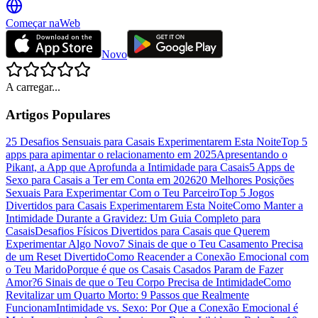
Começar na
Web
Novo
A carregar...
Artigos Populares
25 Desafios Sensuais para Casais Experimentarem Esta Noite
Top 5
apps para apimentar o relacionamento em 2025
Apresentando o
Pikant, a App que Aprofunda a Intimidade para Casais
5 Apps de
Sexo para Casais a Ter em Conta em 2026
20 Melhores Posições
Sexuais Para Experimentar Com o Teu Parceiro
Top 5 Jogos
Divertidos para Casais Experimentarem Esta Noite
Como Manter a
Intimidade Durante a Gravidez: Um Guia Completo para
Casais
Desafios Físicos Divertidos para Casais que Querem
Experimentar Algo Novo
7 Sinais de que o Teu Casamento Precisa
de um Reset Divertido
Como Reacender a Conexão Emocional com
o Teu Marido
Porque é que os Casais Casados Param de Fazer
Amor?
6 Sinais de que o Teu Corpo Precisa de Intimidade
Como
Revitalizar um Quarto Morto: 9 Passos que Realmente
Funcionam
Intimidade vs. Sexo: Por Que a Conexão Emocional é