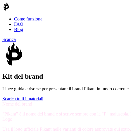
Come funziona
FAQ
Blog
Scarica
Kit del brand
Linee guida e risorse per presentare il brand Pikant in modo coerente.
Scarica tutti i materiali
Nome del brand
"Pikant" è il nome del brand e si scrive sempre con la "P" maiuscola. 
Logo
Usa il logo ufficiale Pikant nelle varianti di colore approvate qui sott