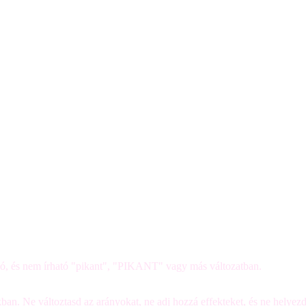
szó, és nem írható "pikant", "PIKANT" vagy más változatban.
kban. Ne változtasd az arányokat, ne adj hozzá effekteket, és ne helyezd