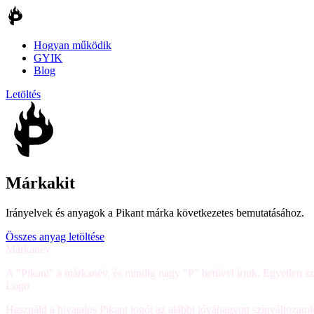
Hogyan működik
GYIK
Blog
Letöltés
Márkakit
Irányelvek és anyagok a Pikant márka következetes bemutatásához.
Összes anyag letöltése
Márkanév
A "Pikant" a márkanév, és mindig nagy "P" betűvel írjuk. Egyetlen 
Logo
Használd a hivatalos Pikant logót az alábbi jóváhagyott színváltozato