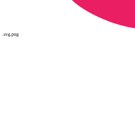
.svg
.png