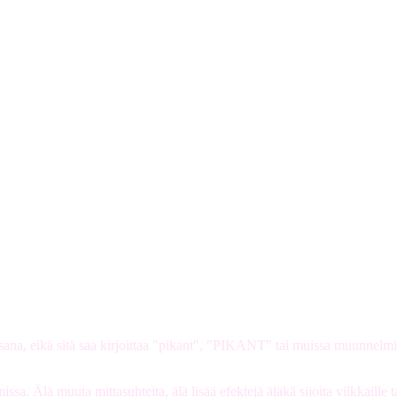
si sana, eikä sitä saa kirjoittaa "pikant", "PIKANT" tai muissa muunnelmi
a. Älä muuta mittasuhteita, älä lisää efektejä äläkä sijoita vilkkaille ta