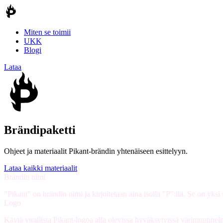
Miten se toimii
UKK
Blogi
Lataa
Brändipaketti
Ohjeet ja materiaalit Pikant-brändin yhtenäiseen esittelyyn.
Lataa kaikki materiaalit
Brändin nimi
"Pikant" on brändin nimi ja kirjoitetaan aina isolla "P":llä. Se on yk
Logo
Käytä virallista Pikant-logoa alla olevissa hyväksytyissä värimuunnelmiss