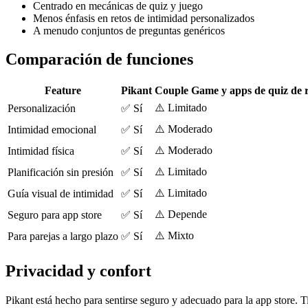
Centrado en mecánicas de quiz y juego
Menos énfasis en retos de intimidad personalizados
A menudo conjuntos de preguntas genéricos
Comparación de funciones
Feature
Pikant
Couple Game y apps de quiz de r
⚠️ Limitado
Personalización
✅ Sí
⚠️ Moderado
Intimidad emocional
✅ Sí
⚠️ Moderado
Intimidad física
✅ Sí
⚠️ Limitado
Planificación sin presión
✅ Sí
⚠️ Limitado
Guía visual de intimidad
✅ Sí
⚠️ Depende
Seguro para app store
✅ Sí
⚠️ Mixto
Para parejas a largo plazo
✅ Sí
Privacidad y confort
Pikant está hecho para sentirse seguro y adecuado para la app store. T