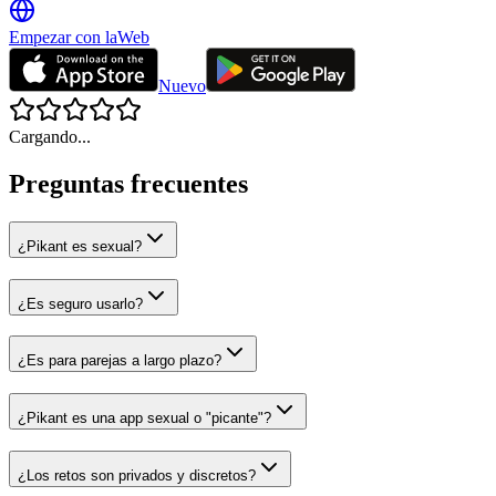
Empezar con la
Web
Nuevo
Cargando...
Preguntas frecuentes
¿Pikant es sexual?
¿Es seguro usarlo?
¿Es para parejas a largo plazo?
¿Pikant es una app sexual o "picante"?
¿Los retos son privados y discretos?