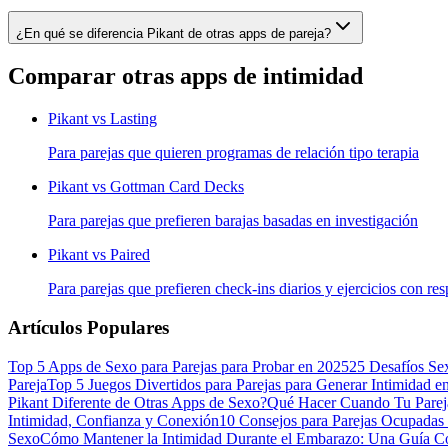
¿En qué se diferencia Pikant de otras apps de pareja?
Comparar otras apps de intimidad
Pikant vs
Lasting
Para parejas que quieren programas de relación tipo terapia
Pikant vs
Gottman Card Decks
Para parejas que prefieren barajas basadas en investigación
Pikant vs
Paired
Para parejas que prefieren check-ins diarios y ejercicios con re
Artículos Populares
Top 5 Apps de Sexo para Parejas para Probar en 2025
25 Desafíos Se
Pareja
Top 5 Juegos Divertidos para Parejas para Generar Intimidad e
Pikant Diferente de Otras Apps de Sexo?
Qué Hacer Cuando Tu Parej
Intimidad, Confianza y Conexión
10 Consejos para Parejas Ocupadas
Sexo
Cómo Mantener la Intimidad Durante el Embarazo: Una Guía Co