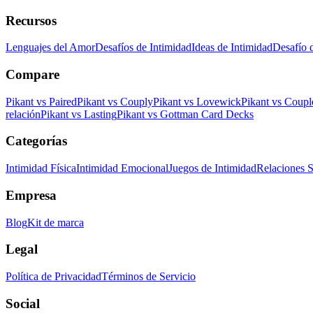
Recursos
Lenguajes del Amor
Desafíos de Intimidad
Ideas de Intimidad
Desafío 
Compare
Pikant vs Paired
Pikant vs Couply
Pikant vs Lovewick
Pikant vs Coup
relación
Pikant vs Lasting
Pikant vs Gottman Card Decks
Categorías
Intimidad Física
Intimidad Emocional
Juegos de Intimidad
Relaciones S
Empresa
Blog
Kit de marca
Legal
Política de Privacidad
Términos de Servicio
Social