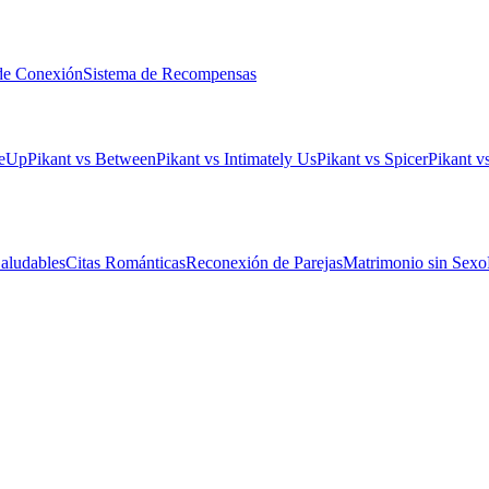
de Conexión
Sistema de Recompensas
leUp
Pikant vs Between
Pikant vs Intimately Us
Pikant vs Spicer
Pikant 
aludables
Citas Románticas
Reconexión de Parejas
Matrimonio sin Sexo