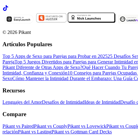
©
2026
Pikant
Artículos Populares
Top 5 Apps de Sexo para Parejas para Probar en 2025
25 Desafíos Se
Pareja
Top 5 Juegos Divertidos para Parejas para Generar Intimidad e
Pikant Diferente de Otras Apps de Sexo?
Qué Hacer Cuando Tu Parej
Intimidad, Confianza y Conexión
10 Consejos para Parejas Ocupadas
Sexo
Cómo Mantener la Intimidad Durante el Embarazo: Una Guía Co
Recursos
Lenguajes del Amor
Desafíos de Intimidad
Ideas de Intimidad
Desafío 
Compare
Pikant vs Paired
Pikant vs Couply
Pikant vs Lovewick
Pikant vs Coup
relación
Pikant vs Lasting
Pikant vs Gottman Card Decks