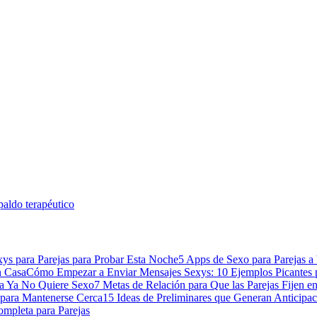
spaldo terapéutico
xys para Parejas para Probar Esta Noche
5 Apps de Sexo para Parejas a 
n Casa
Cómo Empezar a Enviar Mensajes Sexys: 10 Ejemplos Picantes 
a Ya No Quiere Sexo
7 Metas de Relación para Que las Parejas Fijen e
 para Mantenerse Cerca
15 Ideas de Preliminares que Generan Anticipac
mpleta para Parejas