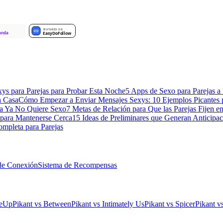
xys para Parejas para Probar Esta Noche
5 Apps de Sexo para Parejas a 
n Casa
Cómo Empezar a Enviar Mensajes Sexys: 10 Ejemplos Picantes 
a Ya No Quiere Sexo
7 Metas de Relación para Que las Parejas Fijen e
 para Mantenerse Cerca
15 Ideas de Preliminares que Generan Anticipac
mpleta para Parejas
de Conexión
Sistema de Recompensas
leUp
Pikant vs Between
Pikant vs Intimately Us
Pikant vs Spicer
Pikant 