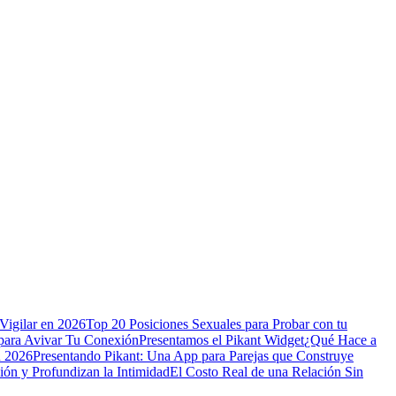
Vigilar en 2026
Top 20 Posiciones Sexuales para Probar con tu
para Avivar Tu Conexión
Presentamos el Pikant Widget
¿Qué Hace a
n 2026
Presentando Pikant: Una App para Parejas que Construye
ión y Profundizan la Intimidad
El Costo Real de una Relación Sin