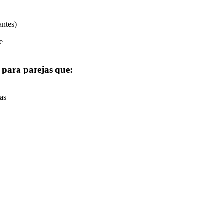
antes)
e
 para parejas que:
as