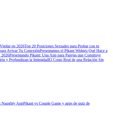
Vigilar en 2026
Top 20 Posiciones Sexuales para Probar con tu
para Avivar Tu Conexión
Presentamos el Pikant Widget
¿Qué Hace a
n 2026
Presentando Pikant: Una App para Parejas que Construye
ión y Profundizan la Intimidad
El Costo Real de una Relación Sin
vs Naughty App
Pikant vs Couple Game y apps de quiz de