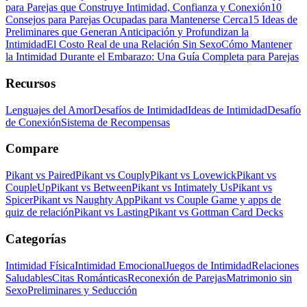
para Parejas que Construye Intimidad, Confianza y Conexión
10
Consejos para Parejas Ocupadas para Mantenerse Cerca
15 Ideas de
Preliminares que Generan Anticipación y Profundizan la
Intimidad
El Costo Real de una Relación Sin Sexo
Cómo Mantener
la Intimidad Durante el Embarazo: Una Guía Completa para Parejas
Recursos
Lenguajes del Amor
Desafíos de Intimidad
Ideas de Intimidad
Desafío
de Conexión
Sistema de Recompensas
Compare
Pikant vs Paired
Pikant vs Couply
Pikant vs Lovewick
Pikant vs
CoupleUp
Pikant vs Between
Pikant vs Intimately Us
Pikant vs
Spicer
Pikant vs Naughty App
Pikant vs Couple Game y apps de
quiz de relación
Pikant vs Lasting
Pikant vs Gottman Card Decks
Categorías
Intimidad Física
Intimidad Emocional
Juegos de Intimidad
Relaciones
Saludables
Citas Románticas
Reconexión de Parejas
Matrimonio sin
Sexo
Preliminares y Seducción