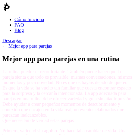
Cómo funciona
FAQ
Blog
Descargar
←
Mejor app para parejas
Mejor app para parejas en una rutina
La rutina puede ser reconfortante. También puede hacer que la
pareja sienta que todo es previsible: mismas conversaciones, mismos
momentos y poca novedad. No es que os hayáis dejado de querer.
Es que la vida se ha vuelto tan familiar que cuesta encontrar espacio
para la sorpresa y la cercanía intencionada. La app adecuada para
parejas en una rutina debe ofrecer variedad y guía sin añadir presión.
Debe ayudar a crear pequeños momentos de descubrimiento y
conexión que encajen en la vida real, no eventos elaborados que
parezcan inalcanzables.
Qué necesitan de verdad estas parejas
Primero,
variedad sin agobio
. No hace falta cambiar de vida. Una