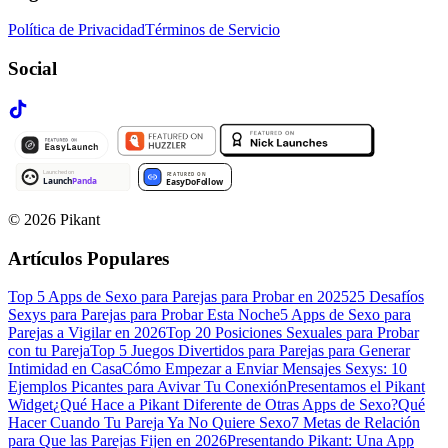
Política de Privacidad
Términos de Servicio
Social
©
2026
Pikant
Artículos Populares
Top 5 Apps de Sexo para Parejas para Probar en 2025
25 Desafíos
Sexys para Parejas para Probar Esta Noche
5 Apps de Sexo para
Parejas a Vigilar en 2026
Top 20 Posiciones Sexuales para Probar
con tu Pareja
Top 5 Juegos Divertidos para Parejas para Generar
Intimidad en Casa
Cómo Empezar a Enviar Mensajes Sexys: 10
Ejemplos Picantes para Avivar Tu Conexión
Presentamos el Pikant
Widget
¿Qué Hace a Pikant Diferente de Otras Apps de Sexo?
Qué
Hacer Cuando Tu Pareja Ya No Quiere Sexo
7 Metas de Relación
para Que las Parejas Fijen en 2026
Presentando Pikant: Una App