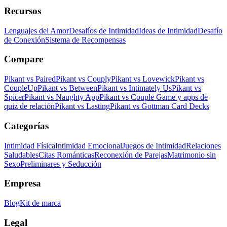
Recursos
Lenguajes del Amor
Desafíos de Intimidad
Ideas de Intimidad
Desafío
de Conexión
Sistema de Recompensas
Compare
Pikant vs Paired
Pikant vs Couply
Pikant vs Lovewick
Pikant vs
CoupleUp
Pikant vs Between
Pikant vs Intimately Us
Pikant vs
Spicer
Pikant vs Naughty App
Pikant vs Couple Game y apps de
quiz de relación
Pikant vs Lasting
Pikant vs Gottman Card Decks
Categorías
Intimidad Física
Intimidad Emocional
Juegos de Intimidad
Relaciones
Saludables
Citas Románticas
Reconexión de Parejas
Matrimonio sin
Sexo
Preliminares y Seducción
Empresa
Blog
Kit de marca
Legal