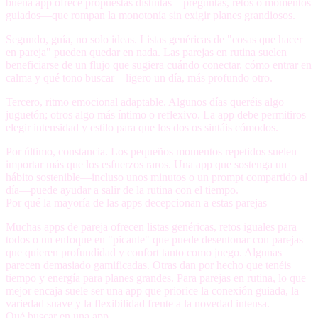
buena app ofrece propuestas distintas—preguntas, retos o momentos
guiados—que rompan la monotonía sin exigir planes grandiosos.
Segundo,
guía, no solo ideas
. Listas genéricas de "cosas que hacer
en pareja" pueden quedar en nada. Las parejas en rutina suelen
beneficiarse de un flujo que sugiera cuándo conectar, cómo entrar en
calma y qué tono buscar—ligero un día, más profundo otro.
Tercero,
ritmo emocional adaptable
. Algunos días queréis algo
juguetón; otros algo más íntimo o reflexivo. La app debe permitiros
elegir intensidad y estilo para que los dos os sintáis cómodos.
Por último,
constancia
. Los pequeños momentos repetidos suelen
importar más que los esfuerzos raros. Una app que sostenga un
hábito sostenible—incluso unos minutos o un prompt compartido al
día—puede ayudar a salir de la rutina con el tiempo.
Por qué la mayoría de las apps decepcionan a estas parejas
Muchas apps de pareja ofrecen listas genéricas, retos iguales para
todos o un enfoque en "picante" que puede desentonar con parejas
que quieren profundidad y confort tanto como juego. Algunas
parecen demasiado gamificadas. Otras dan por hecho que tenéis
tiempo y energía para planes grandes. Para parejas en rutina, lo que
mejor encaja suele ser una app que priorice la conexión guiada, la
variedad suave y la flexibilidad frente a la novedad intensa.
Qué buscar en una app