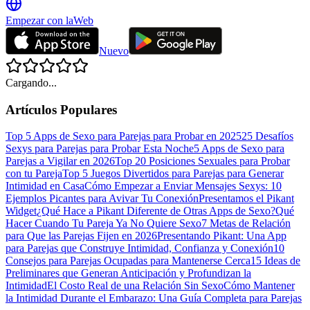
Empezar con la
Web
Nuevo
Cargando...
Artículos Populares
Top 5 Apps de Sexo para Parejas para Probar en 2025
25 Desafíos
Sexys para Parejas para Probar Esta Noche
5 Apps de Sexo para
Parejas a Vigilar en 2026
Top 20 Posiciones Sexuales para Probar
con tu Pareja
Top 5 Juegos Divertidos para Parejas para Generar
Intimidad en Casa
Cómo Empezar a Enviar Mensajes Sexys: 10
Ejemplos Picantes para Avivar Tu Conexión
Presentamos el Pikant
Widget
¿Qué Hace a Pikant Diferente de Otras Apps de Sexo?
Qué
Hacer Cuando Tu Pareja Ya No Quiere Sexo
7 Metas de Relación
para Que las Parejas Fijen en 2026
Presentando Pikant: Una App
para Parejas que Construye Intimidad, Confianza y Conexión
10
Consejos para Parejas Ocupadas para Mantenerse Cerca
15 Ideas de
Preliminares que Generan Anticipación y Profundizan la
Intimidad
El Costo Real de una Relación Sin Sexo
Cómo Mantener
la Intimidad Durante el Embarazo: Una Guía Completa para Parejas