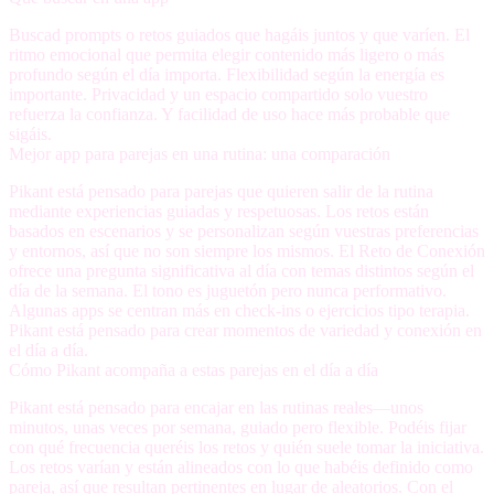
Buscad
prompts o retos guiados
que hagáis juntos y que varíen.
El
ritmo emocional
que permita elegir contenido más ligero o más
profundo según el día importa.
Flexibilidad según la energía
es
importante.
Privacidad y un espacio compartido
solo vuestro
refuerza la confianza. Y
facilidad de uso
hace más probable que
sigáis.
Mejor app para parejas en una rutina: una comparación
Pikant está pensado para parejas que quieren salir de la rutina
mediante experiencias guiadas y respetuosas. Los retos están
basados en escenarios y se personalizan según vuestras preferencias
y entornos, así que no son siempre los mismos. El Reto de Conexión
ofrece una pregunta significativa al día con temas distintos según el
día de la semana. El tono es juguetón pero nunca performativo.
Algunas apps se centran más en check-ins o ejercicios tipo terapia.
Pikant está pensado para crear momentos de variedad y conexión en
el día a día.
Cómo Pikant acompaña a estas parejas en el día a día
Pikant está pensado para encajar en las rutinas reales—unos
minutos, unas veces por semana, guiado pero flexible. Podéis fijar
con qué frecuencia queréis los retos y quién suele tomar la iniciativa.
Los retos varían y están alineados con lo que habéis definido como
pareja, así que resultan pertinentes en lugar de aleatorios. Con el