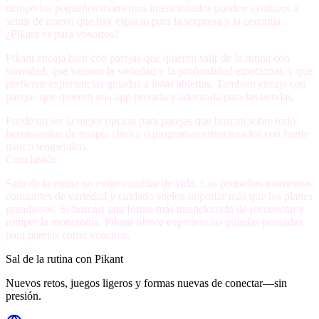
tiempo los pequeños momentos intencionados pueden ayudaros a
sentir de nuevo que hay espacio para la sorpresa y la cercanía.
¿Pikant es para vosotros?
Pikant encaja bien con parejas que quieren salir de la rutina con
suavidad, que valoran la variedad y la profundidad emocional, y que
prefieren experiencias guiadas a listas abiertas. También encaja con
parejas que quieren una app privada y adecuada para las tiendas.
Puede no ser la mejor opción para parejas que buscan sobre todo
herramientas de terapia clínica o programas estructurados con fuerte
marco terapéutico.
Conclusión
Salir de la rutina no exige cambiar de vida. Los pequeños momentos
constantes de variedad y cuidado suelen importar más que los planes
grandiosos. Si buscáis una forma más intencionada de reconectar y
romper la monotonía, Pikant ofrece experiencias guiadas pensadas
para parejas como vosotros.
Sal de la rutina con Pikant
Nuevos retos, juegos ligeros y formas nuevas de conectar—sin
presión.