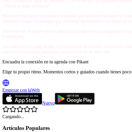
intencionado en lugar de aleatorio. Con el tiempo los pequeños momen
¿Pikant es para vosotros?
Pikant encaja bien con parejas ocupadas que quieren mantener la conex
También encaja con parejas que prefieren flexibilidad y facilidad de u
Puede no ser la mejor opción para parejas que buscan programas largos
Conclusión
La conexión no exige horas. Los pequeños momentos constantes suelen 
experiencias guiadas pensadas para encajar en la vida real.
Encuadra la conexión en tu agenda con Pikant
Elige tu propio ritmo. Momentos cortos y guiados cuando tienes poco
Empezar con la
Web
Nuevo
Cargando...
Artículos Populares