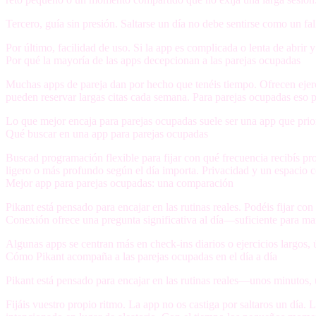
Tercero,
guía sin presión
. Saltarse un día no debe sentirse como un fa
Por último,
facilidad de uso
. Si la app es complicada o lenta de abrir y
Por qué la mayoría de las apps decepcionan a las parejas ocupadas
Muchas apps de pareja dan por hecho que tenéis tiempo. Ofrecen ejerci
pueden reservar largas citas cada semana. Para parejas ocupadas eso 
Lo que mejor encaja para parejas ocupadas suele ser una app que prio
Qué buscar en una app para parejas ocupadas
Buscad
programación flexible
para fijar con qué frecuencia recibís pr
ligero o más profundo según el día importa.
Privacidad y un espacio 
Mejor app para parejas ocupadas: una comparación
Pikant está pensado para encajar en las rutinas reales. Podéis fijar con
Conexión ofrece una pregunta significativa al día—suficiente para man
Algunas apps se centran más en check-ins diarios o ejercicios largos, 
Cómo Pikant acompaña a las parejas ocupadas en el día a día
Pikant está pensado para encajar en las rutinas reales—unos minutos, 
Fijáis vuestro propio ritmo. La app no os castiga por saltaros un día.