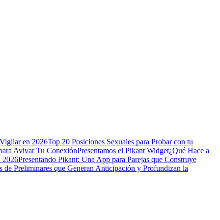
Vigilar en 2026
Top 20 Posiciones Sexuales para Probar con tu
para Avivar Tu Conexión
Presentamos el Pikant Widget
¿Qué Hace a
n 2026
Presentando Pikant: Una App para Parejas que Construye
s de Preliminares que Generan Anticipación y Profundizan la