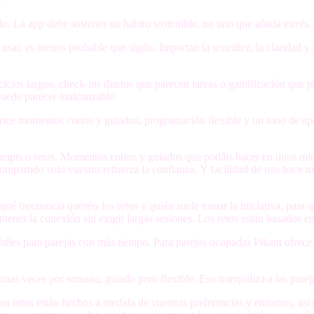
llo. La app debe sostener un hábito sostenible, no uno que añada estrés.
 usar, es menos probable que sigáis. Importan la sencillez, la claridad y 
cios largos, check-ins diarios que parecen tareas o gamificación que p
puede parecer inalcanzable.
rice momentos cortos y guiados, programación flexible y un tono de ap
ompts o retos.
Momentos cortos y guiados
que podáis hacer en unos mi
compartido
solo vuestro refuerza la confianza. Y
facilidad de uso
hace má
 qué frecuencia queréis los retos y quién suele tomar la iniciativa, para
tener la conexión sin exigir largas sesiones. Los retos están basados e
útiles para parejas con más tiempo. Para parejas ocupadas Pikant ofrece 
unas veces por semana, guiado pero flexible. Eso tranquiliza a las pare
 Los retos están hechos a medida de vuestras preferencias y entornos, a