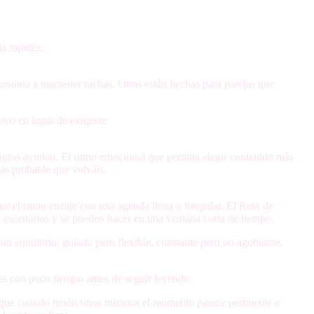
la rapidez.
resiona a mantener rachas. Otras están hechas para parejas que
oyo en lugar de exigente.
nutos ayudan.
El ritmo emocional
que permita elegir contenido más
s probable que volváis.
 que el ritmo encaje con una agenda llena o irregular. El Reto de
n escenarios y se pueden hacer en una ventana corta de tiempo.
un equilibrio: guiado pero flexible, constante pero no agobiante.
jas con poco tiempo antes de seguir leyendo.
sí que cuando tenéis unos minutos el momento parece pertinente e