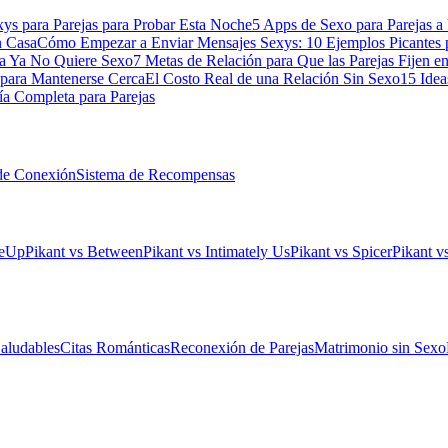
xys para Parejas para Probar Esta Noche
5 Apps de Sexo para Parejas a 
n Casa
Cómo Empezar a Enviar Mensajes Sexys: 10 Ejemplos Picantes 
a Ya No Quiere Sexo
7 Metas de Relación para Que las Parejas Fijen e
 para Mantenerse Cerca
El Costo Real de una Relación Sin Sexo
15 Idea
a Completa para Parejas
de Conexión
Sistema de Recompensas
leUp
Pikant vs Between
Pikant vs Intimately Us
Pikant vs Spicer
Pikant 
aludables
Citas Románticas
Reconexión de Parejas
Matrimonio sin Sexo