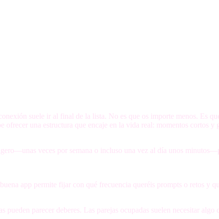
nexión suele ir al final de la lista. No es que os importe menos. Es que
 ofrecer una estructura que encaje en la vida real: momentos cortos y 
 ligero—unas veces por semana o incluso una vez al día unos minutos—p
uena app permite fijar con qué frecuencia queréis prompts o retos y quié
iarias pueden parecer deberes. Las parejas ocupadas suelen necesitar alg
.