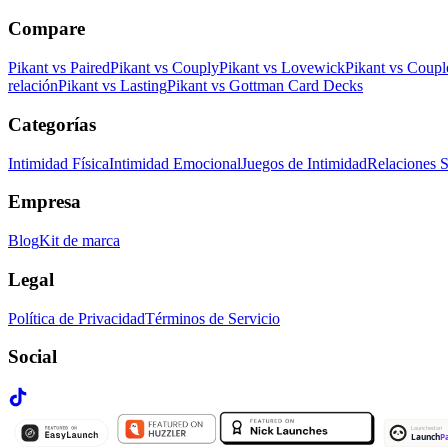
Compare
Pikant vs Paired
Pikant vs Couply
Pikant vs Lovewick
Pikant vs Coup
relación
Pikant vs Lasting
Pikant vs Gottman Card Decks
Categorías
Intimidad Física
Intimidad Emocional
Juegos de Intimidad
Relaciones S
Empresa
Blog
Kit de marca
Legal
Política de Privacidad
Términos de Servicio
Social