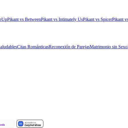
leUp
Pikant vs Between
Pikant vs Intimately Us
Pikant vs Spicer
Pikant 
aludables
Citas Románticas
Reconexión de Parejas
Matrimonio sin Sexo