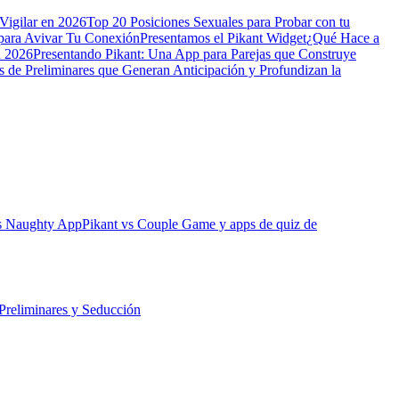
Vigilar en 2026
Top 20 Posiciones Sexuales para Probar con tu
para Avivar Tu Conexión
Presentamos el Pikant Widget
¿Qué Hace a
n 2026
Presentando Pikant: Una App para Parejas que Construye
s de Preliminares que Generan Anticipación y Profundizan la
vs Naughty App
Pikant vs Couple Game y apps de quiz de
Preliminares y Seducción