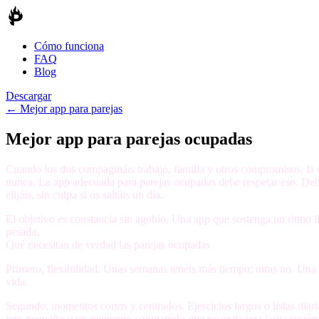
Cómo funciona
FAQ
Blog
Descargar
←
Mejor app para parejas
Mejor app para parejas ocupadas
Cuando los dos compagináis trabajo, familia y otros compromisos, la co
nunca. La app adecuada para parejas ocupadas debe respetar eso. Debe
elijáis, sin culpa si os saltáis un día.
El objetivo es constancia sin agobio. Una app que sostenga un ritmo
pesada.
Qué necesitan de verdad las parejas ocupadas
Primero,
flexibilidad
. Unas semanas tenéis más tiempo; otras no. Una b
vida.
Segundo,
momentos cortos y centrados
. Ejercicios largos o listas d
reto pequeño o un momento compartido que no exija una larga sesión