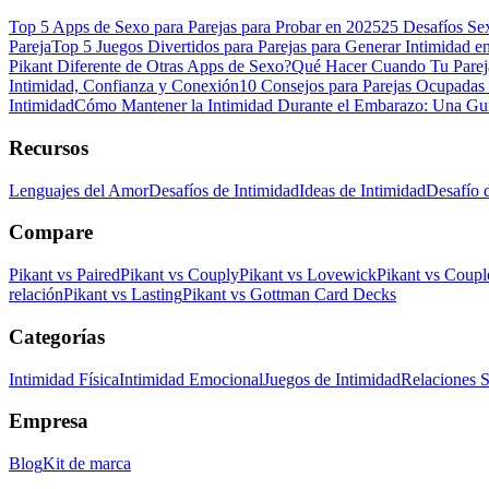
Top 5 Apps de Sexo para Parejas para Probar en 2025
25 Desafíos Se
Pareja
Top 5 Juegos Divertidos para Parejas para Generar Intimidad e
Pikant Diferente de Otras Apps de Sexo?
Qué Hacer Cuando Tu Parej
Intimidad, Confianza y Conexión
10 Consejos para Parejas Ocupadas
Intimidad
Cómo Mantener la Intimidad Durante el Embarazo: Una Guí
Recursos
Lenguajes del Amor
Desafíos de Intimidad
Ideas de Intimidad
Desafío 
Compare
Pikant vs Paired
Pikant vs Couply
Pikant vs Lovewick
Pikant vs Coup
relación
Pikant vs Lasting
Pikant vs Gottman Card Decks
Categorías
Intimidad Física
Intimidad Emocional
Juegos de Intimidad
Relaciones S
Empresa
Blog
Kit de marca