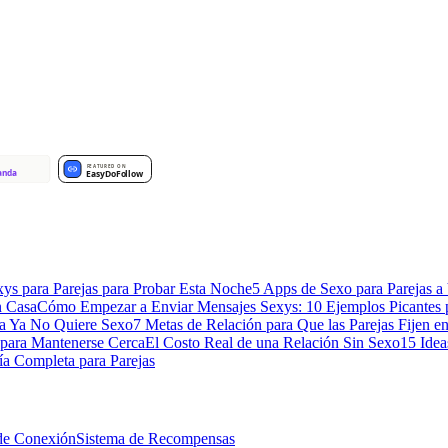
xys para Parejas para Probar Esta Noche
5 Apps de Sexo para Parejas a 
n Casa
Cómo Empezar a Enviar Mensajes Sexys: 10 Ejemplos Picantes 
a Ya No Quiere Sexo
7 Metas de Relación para Que las Parejas Fijen e
 para Mantenerse Cerca
El Costo Real de una Relación Sin Sexo
15 Idea
a Completa para Parejas
de Conexión
Sistema de Recompensas