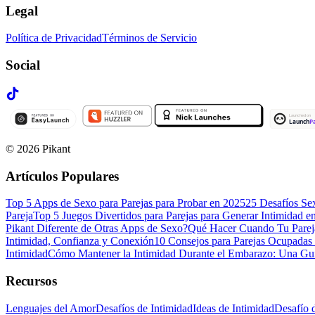
Legal
Política de Privacidad
Términos de Servicio
Social
©
2026
Pikant
Artículos Populares
Top 5 Apps de Sexo para Parejas para Probar en 2025
25 Desafíos Se
Pareja
Top 5 Juegos Divertidos para Parejas para Generar Intimidad e
Pikant Diferente de Otras Apps de Sexo?
Qué Hacer Cuando Tu Parej
Intimidad, Confianza y Conexión
10 Consejos para Parejas Ocupadas
Intimidad
Cómo Mantener la Intimidad Durante el Embarazo: Una Guí
Recursos
Lenguajes del Amor
Desafíos de Intimidad
Ideas de Intimidad
Desafío 