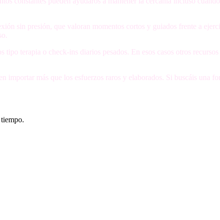
tos constantes pueden ayudaros a mantener la cercanía incluso cuando 
ión sin presión, que valoran momentos cortos y guiados frente a ejerci
so.
 tipo terapia o check-ins diarios pesados. En esos casos otros recursos
importar más que los esfuerzos raros y elaborados. Si buscáis una for
 tiempo.