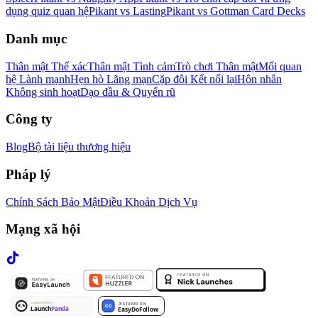
dụng quiz quan hệ
Pikant vs Lasting
Pikant vs Gottman Card Decks
Danh mục
Thân mật Thể xác
Thân mật Tình cảm
Trò chơi Thân mật
Mối quan
hệ Lành mạnh
Hẹn hò Lãng mạn
Cặp đôi Kết nối lại
Hôn nhân
Không sinh hoạt
Dạo đầu & Quyến rũ
Công ty
Blog
Bộ tài liệu thương hiệu
Pháp lý
Chính Sách Bảo Mật
Điều Khoản Dịch Vụ
Mạng xã hội