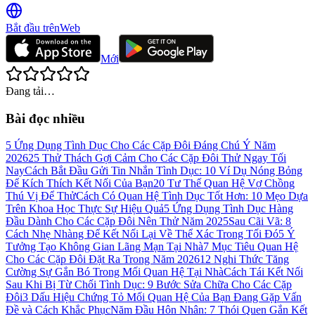
Bắt đầu trên
Web
Mới
Đang tải…
Bài đọc nhiều
5 Ứng Dụng Tình Dục Cho Các Cặp Đôi Đáng Chú Ý Năm
2026
25 Thử Thách Gợi Cảm Cho Các Cặp Đôi Thử Ngay Tối
Nay
Cách Bắt Đầu Gửi Tin Nhắn Tình Dục: 10 Ví Dụ Nóng Bỏng
Để Kích Thích Kết Nối Của Bạn
20 Tư Thế Quan Hệ Vợ Chồng
Thú Vị Để Thử
Cách Có Quan Hệ Tình Dục Tốt Hơn: 10 Mẹo Dựa
Trên Khoa Học Thực Sự Hiệu Quả
5 Ứng Dụng Tình Dục Hàng
Đầu Dành Cho Các Cặp Đôi Nên Thử Năm 2025
Sau Cãi Vã: 8
Cách Nhẹ Nhàng Để Kết Nối Lại Về Thể Xác Trong Tối Đó
5 Ý
Tưởng Tạo Không Gian Lãng Mạn Tại Nhà
7 Mục Tiêu Quan Hệ
Cho Các Cặp Đôi Đặt Ra Trong Năm 2026
12 Nghi Thức Tăng
Cường Sự Gắn Bó Trong Mối Quan Hệ Tại Nhà
Cách Tái Kết Nối
Sau Khi Bị Từ Chối Tình Dục: 9 Bước Sửa Chữa Cho Các Cặp
Đôi
3 Dấu Hiệu Chứng Tỏ Mối Quan Hệ Của Bạn Đang Gặp Vấn
Đề và Cách Khắc Phục
Năm Đầu Hôn Nhân: 7 Thói Quen Gắn Kết