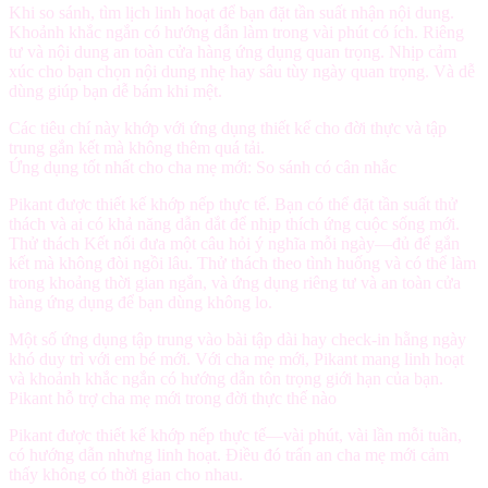
Khi so sánh, tìm
lịch linh hoạt
để bạn đặt tần suất nhận nội dung.
Khoảnh khắc ngắn có hướng dẫn
làm trong vài phút có ích.
Riêng
tư và nội dung an toàn cửa hàng ứng dụng
quan trọng.
Nhịp cảm
xúc
cho bạn chọn nội dung nhẹ hay sâu tùy ngày quan trọng. Và
dễ
dùng
giúp bạn dễ bám khi mệt.
Các tiêu chí này khớp với ứng dụng thiết kế cho đời thực và tập
trung gắn kết mà không thêm quá tải.
Ứng dụng tốt nhất cho cha mẹ mới: So sánh có cân nhắc
Pikant được thiết kế khớp nếp thực tế. Bạn có thể đặt tần suất thử
thách và ai có khả năng dẫn dắt để nhịp thích ứng cuộc sống mới.
Thử thách Kết nối đưa một câu hỏi ý nghĩa mỗi ngày—đủ để gắn
kết mà không đòi ngồi lâu. Thử thách theo tình huống và có thể làm
trong khoảng thời gian ngắn, và ứng dụng riêng tư và an toàn cửa
hàng ứng dụng để bạn dùng không lo.
Một số ứng dụng tập trung vào bài tập dài hay check-in hằng ngày
khó duy trì với em bé mới. Với cha mẹ mới, Pikant mang linh hoạt
và khoảnh khắc ngắn có hướng dẫn tôn trọng giới hạn của bạn.
Pikant hỗ trợ cha mẹ mới trong đời thực thế nào
Pikant được thiết kế khớp nếp thực tế—vài phút, vài lần mỗi tuần,
có hướng dẫn nhưng linh hoạt. Điều đó trấn an cha mẹ mới cảm
thấy không có thời gian cho nhau.