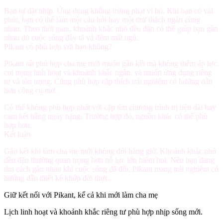
Bạn tự đặt nhịp. Ứng dụng không trừng phạt vì bỏ. Khi bạn có vài
phút, bạn có thể làm một câu hỏi hay một thử thách ngắn cùng
nhau. Theo thời gian, khoảnh khắc nhỏ đều đặn có thể giúp bạn gần
nhau dù cuộc sống đầy tã và đêm mất ngủ.
Pikant có phù hợp với bạn không?
Pikant rất phù hợp cha mẹ mới muốn gắn kết mà không thêm áp lực,
coi trọng linh hoạt và khoảnh khắc ngắn, và muốn ứng dụng riêng
tư và tôn trọng. Cũng phù hợp cặp thích trải nghiệm có hướng dẫn
hơn công cụ mở.
Có thể không phù hợp nhất với cặp tìm chương trình trị liệu dài hay
cam kết hằng ngày nặng. Trường hợp đó, nguồn khác có thể phù
hợp hơn.
Kết luận
Gắn kết khi làm cha mẹ mới không đòi hàng giờ. Khoảnh khắc nhỏ
đều đặn thường quan trọng hơn nỗ lực lớn hiếm hoi. Nếu bạn đang
tìm cách gần nhau khi cuộc sống đã đổi, Pikant mang trải nghiệm có
hướng dẫn thiết kế khớp đời thực.
Giữ kết nối với Pikant, kể cả khi mới làm cha mẹ
Lịch linh hoạt và khoảnh khắc riêng tư phù hợp nhịp sống mới.