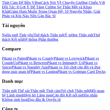
Tình Cảm Để Bền Vững
Cách Nói Về Chuyện Giường Chiếu Với
Đối Tác: 8 Gợi Ý Để Tăng Cường Sự Thân Mật và Khao
Khát
Giảm Ham Muốn Trong Quan Hệ: 10 Nguyên Nhân, Giải
Pháp và Khi Nào Nên Gặp Bác Sĩ
Tài nguyên
Ngôn ngữ Tình yêu
Thử thách Thân mật
Ý tưởng Thân mật
Thử
thách Kết nối
Hệ thống Phần thưởng
Compare
Pikant vs Paired
Pikant vs Couply
Pikant vs Lovewick
Pikant vs
CoupleUp
Pikant vs Between
Pikant vs Intimately Us
Pikant vs
Spicer
Pikant vs Naughty App
Pikant vs Trò chơi cặp đôi và ứng
dụng quiz quan hệ
Pikant vs Lasting
Pikant vs Gottman Card Decks
Danh mục
Thân mật Thể xác
Thân mật Tình cảm
Trò chơi Thân mật
Mối quan
hệ Lành mạnh
Hẹn hò Lãng mạn
Cặp đôi Kết nối lại
Hôn nhân
Không sinh hoạt
Dạo đầu & Quyến rũ
Công ty