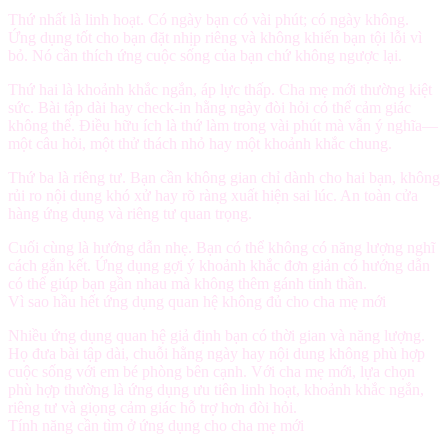
Thứ nhất là
linh hoạt
. Có ngày bạn có vài phút; có ngày không.
Ứng dụng tốt cho bạn đặt nhịp riêng và không khiến bạn tội lỗi vì
bỏ. Nó cần thích ứng cuộc sống của bạn chứ không ngược lại.
Thứ hai là
khoảnh khắc ngắn, áp lực thấp
. Cha mẹ mới thường kiệt
sức. Bài tập dài hay check-in hằng ngày đòi hỏi có thể cảm giác
không thể. Điều hữu ích là thứ làm trong vài phút mà vẫn ý nghĩa—
một câu hỏi, một thử thách nhỏ hay một khoảnh khắc chung.
Thứ ba là
riêng tư
. Bạn cần không gian chỉ dành cho hai bạn, không
rủi ro nội dung khó xử hay rõ ràng xuất hiện sai lúc. An toàn cửa
hàng ứng dụng và riêng tư quan trọng.
Cuối cùng là
hướng dẫn nhẹ
. Bạn có thể không có năng lượng nghĩ
cách gắn kết. Ứng dụng gợi ý khoảnh khắc đơn giản có hướng dẫn
có thể giúp bạn gần nhau mà không thêm gánh tinh thần.
Vì sao hầu hết ứng dụng quan hệ không đủ cho cha mẹ mới
Nhiều ứng dụng quan hệ giả định bạn có thời gian và năng lượng.
Họ đưa bài tập dài, chuỗi hằng ngày hay nội dung không phù hợp
cuộc sống với em bé phòng bên cạnh. Với cha mẹ mới, lựa chọn
phù hợp thường là ứng dụng ưu tiên linh hoạt, khoảnh khắc ngắn,
riêng tư và giọng cảm giác hỗ trợ hơn đòi hỏi.
Tính năng cần tìm ở ứng dụng cho cha mẹ mới