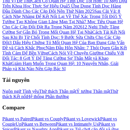
Thú Vị Để Thử
Cách Có Quan Hệ Tình Dục Tốt Hơn: 10 Mẹo Dựa
Trên Khoa Học Thực Sự Hiệu Quả
5 Ứng Dụng Tình Dục Hàng
Đầu Dành Cho Các Cặp Đôi Nên Thử Năm 2025
Sau Cãi Vã: 8
Cách Nhẹ Nhàng Để Kết Nối Lại Về Thể Xác Trong Tối Đó
5 Ý
Tưởng Tạo Không Gian Lãng Mạn Tại Nhà
7 Mục Tiêu Quan Hệ
Cho Các Cặp Đôi Đặt Ra Trong Năm 2026
12 Nghi Thức Tăng
Cường Sự Gắn Bó Trong Mối Quan Hệ Tại Nhà
Cách Tái Kết Nối
Sau Khi Bị Từ Chối Tình Dục: 9 Bước Sửa Chữa Cho Các Cặp
Đôi
3 Dấu Hiệu Chứng Tỏ Mối Quan Hệ Của Bạn Đang Gặp Vấn
Đề và Cách Khắc Phục
Năm Đầu Hôn Nhân: 7 Thói Quen Gắn Kết
Tình Cảm Để Bền Vững
Cách Nói Về Chuyện Giường Chiếu Với
Đối Tác: 8 Gợi Ý Để Tăng Cường Sự Thân Mật và Khao
Khát
Giảm Ham Muốn Trong Quan Hệ: 10 Nguyên Nhân, Giải
Pháp và Khi Nào Nên Gặp Bác Sĩ
Tài nguyên
Ngôn ngữ Tình yêu
Thử thách Thân mật
Ý tưởng Thân mật
Thử
thách Kết nối
Hệ thống Phần thưởng
Compare
Pikant vs Paired
Pikant vs Couply
Pikant vs Lovewick
Pikant vs
CoupleUp
Pikant vs Between
Pikant vs Intimately Us
Pikant vs
Spicer
Pikant vs Naughty App
Pikant vs Trò chơi cặp đôi và ứng