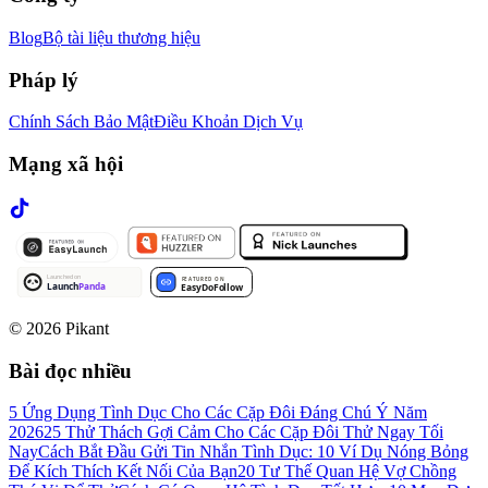
Blog
Bộ tài liệu thương hiệu
Pháp lý
Chính Sách Bảo Mật
Điều Khoản Dịch Vụ
Mạng xã hội
©
2026
Pikant
Bài đọc nhiều
5 Ứng Dụng Tình Dục Cho Các Cặp Đôi Đáng Chú Ý Năm
2026
25 Thử Thách Gợi Cảm Cho Các Cặp Đôi Thử Ngay Tối
Nay
Cách Bắt Đầu Gửi Tin Nhắn Tình Dục: 10 Ví Dụ Nóng Bỏng
Để Kích Thích Kết Nối Của Bạn
20 Tư Thế Quan Hệ Vợ Chồng