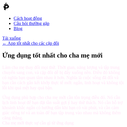
Cách hoạt động
Câu hỏi thường gặp
Blog
Tải xuống
←
App tốt nhất cho các cặp đôi
Ứng dụng tốt nhất cho cha mẹ mới
Làm cha mẹ thay đổi mọi thứ. Thời gian, năng lượng và tập trung
chuyển sang con, và cặp đôi dễ bị đẩy xuống nền. Điều đó không
có nghĩa bạn quan tâm nhau ít hơn. Nghĩa là cuộc sống đã đổi và
bạn cần cách gắn kết khớp thực tế mới: ngắn, linh hoạt và không tội
lỗi khi quá mệt hay quá bận.
Ứng dụng phù hợp cho cha mẹ mới cần tôn trọng điều đó. Nó cần
lịch linh hoạt để bạn đặt tần suất gợi ý hay thử thách. Nó cần hỗ trợ
khoảnh khắc ngắn có hướng dẫn khi bạn có vài phút, và cần cảm
giác riêng tư và an toàn để bạn tập trung vào nhau mà không thêm
căng thẳng.
Cha mẹ mới thực sự cần gì từ ứng dụng