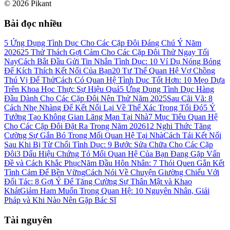
©
2026
Pikant
Bài đọc nhiều
5 Ứng Dụng Tình Dục Cho Các Cặp Đôi Đáng Chú Ý Năm
2026
25 Thử Thách Gợi Cảm Cho Các Cặp Đôi Thử Ngay Tối
Nay
Cách Bắt Đầu Gửi Tin Nhắn Tình Dục: 10 Ví Dụ Nóng Bỏng
Để Kích Thích Kết Nối Của Bạn
20 Tư Thế Quan Hệ Vợ Chồng
Thú Vị Để Thử
Cách Có Quan Hệ Tình Dục Tốt Hơn: 10 Mẹo Dựa
Trên Khoa Học Thực Sự Hiệu Quả
5 Ứng Dụng Tình Dục Hàng
Đầu Dành Cho Các Cặp Đôi Nên Thử Năm 2025
Sau Cãi Vã: 8
Cách Nhẹ Nhàng Để Kết Nối Lại Về Thể Xác Trong Tối Đó
5 Ý
Tưởng Tạo Không Gian Lãng Mạn Tại Nhà
7 Mục Tiêu Quan Hệ
Cho Các Cặp Đôi Đặt Ra Trong Năm 2026
12 Nghi Thức Tăng
Cường Sự Gắn Bó Trong Mối Quan Hệ Tại Nhà
Cách Tái Kết Nối
Sau Khi Bị Từ Chối Tình Dục: 9 Bước Sửa Chữa Cho Các Cặp
Đôi
3 Dấu Hiệu Chứng Tỏ Mối Quan Hệ Của Bạn Đang Gặp Vấn
Đề và Cách Khắc Phục
Năm Đầu Hôn Nhân: 7 Thói Quen Gắn Kết
Tình Cảm Để Bền Vững
Cách Nói Về Chuyện Giường Chiếu Với
Đối Tác: 8 Gợi Ý Để Tăng Cường Sự Thân Mật và Khao
Khát
Giảm Ham Muốn Trong Quan Hệ: 10 Nguyên Nhân, Giải
Pháp và Khi Nào Nên Gặp Bác Sĩ
Tài nguyên