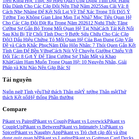
Trên Khoa Học Thực Sự Hiệu Quả
5 Ứng Dụng Tình Dục Hàng
Đầu Dành Cho Các Cặp Đôi Nên Thử Năm 2025
Sau Cãi Vã: 8
Cách Nhẹ Nhàng Để Kết Nối Lại Về Thể Xác Trong Tối Đó
5 Ý
Tưởng Tạo Không Gian Lãng Mạn Tại Nhà
7 Mục Tiêu Quan Hệ
Cho Các Cặp Đôi Đặt Ra Trong Năm 2026
12 Nghi Thức Tăng
Cường Sự Gắn Bó Trong Mối Quan Hệ Tại Nhà
Cách Tái Kết Nối
Sau Khi Bị Từ Chối Tình Dục: 9 Bước Sửa Chữa Cho Các Cặp
Đôi
3 Dấu Hiệu Chứng Tỏ Mối Quan Hệ Của Bạn Đang Gặp Vấn
Đề và Cách Khắc Phục
Năm Đầu Hôn Nhân: 7 Thói Quen Gắn Kết
Tình Cảm Để Bền Vững
Cách Nói Về Chuyện Giường Chiếu Với
Đối Tác: 8 Gợi Ý Để Tăng Cường Sự Thân Mật và Khao
Khát
Giảm Ham Muốn Trong Quan Hệ: 10 Nguyên Nhân, Giải
Pháp và Khi Nào Nên Gặp Bác Sĩ
Tài nguyên
Ngôn ngữ Tình yêu
Thử thách Thân mật
Ý tưởng Thân mật
Thử
thách Kết nối
Hệ thống Phần thưởng
Compare
Pikant vs Paired
Pikant vs Couply
Pikant vs Lovewick
Pikant vs
CoupleUp
Pikant vs Between
Pikant vs Intimately Us
Pikant vs
Spicer
Pikant vs Naughty App
Pikant vs Trò chơi cặp đôi và ứng
dụng quiz quan hệ
Pikant vs Lasting
Pikant vs Gottman Card Decks