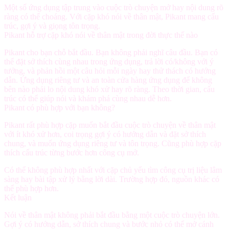
Một số ứng dụng tập trung vào cuộc trò chuyện mở hay nội dung rõ
ràng có thể choáng. Với cặp khó nói về thân mật, Pikant mang cấu
trúc, gợi ý và giọng tôn trọng.
Pikant hỗ trợ cặp khó nói về thân mật trong đời thực thế nào
Pikant cho bạn chỗ bắt đầu. Bạn không phải nghĩ câu đầu. Bạn có
thể đặt sở thích cùng nhau trong ứng dụng, trả lời có/không với ý
tưởng, và phản hồi một câu hỏi mỗi ngày hay thử thách có hướng
dẫn. Ứng dụng riêng tư và an toàn cửa hàng ứng dụng để không
bên nào phải lo nội dung khó xử hay rõ ràng. Theo thời gian, cấu
trúc có thể giúp nói và khám phá cùng nhau dễ hơn.
Pikant có phù hợp với bạn không?
Pikant rất phù hợp cặp muốn bắt đầu cuộc trò chuyện về thân mật
với ít khó xử hơn, coi trọng gợi ý có hướng dẫn và đặt sở thích
chung, và muốn ứng dụng riêng tư và tôn trọng. Cũng phù hợp cặp
thích cấu trúc từng bước hơn công cụ mở.
Có thể không phù hợp nhất với cặp chủ yếu tìm công cụ trị liệu lâm
sàng hay bài tập xử lý bằng lời dài. Trường hợp đó, nguồn khác có
thể phù hợp hơn.
Kết luận
Nói về thân mật không phải bắt đầu bằng một cuộc trò chuyện lớn.
Gợi ý có hướng dẫn, sở thích chung và bước nhỏ có thể mở cánh