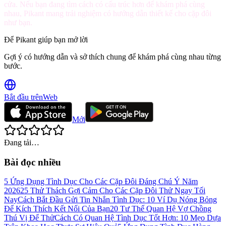
cửa. Nếu bạn đang tìm cách có cấu trúc hơn để khám phá cùng
nhau, Pikant mang trải nghiệm có hướng dẫn thiết kế cho cặp đôi
như bạn.
Để Pikant giúp bạn mở lời
Gợi ý có hướng dẫn và sở thích chung để khám phá cùng nhau từng
bước.
Bắt đầu trên
Web
Mới
Đang tải…
Bài đọc nhiều
5 Ứng Dụng Tình Dục Cho Các Cặp Đôi Đáng Chú Ý Năm
2026
25 Thử Thách Gợi Cảm Cho Các Cặp Đôi Thử Ngay Tối
Nay
Cách Bắt Đầu Gửi Tin Nhắn Tình Dục: 10 Ví Dụ Nóng Bỏng
Để Kích Thích Kết Nối Của Bạn
20 Tư Thế Quan Hệ Vợ Chồng
Thú Vị Để Thử
Cách Có Quan Hệ Tình Dục Tốt Hơn: 10 Mẹo Dựa