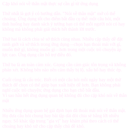
Cặp khó nói về thân mật thực sự cần gì từ ứng dụng
Thứ nhất là
gợi ý có hướng dẫn
. "Nói về thân mật" mở có thể
choáng. Ứng dụng tốt cho điểm bắt đầu cụ thể: một câu hỏi, một
tình huống hay danh sách ý tưởng bạn có thể mỗi người nói có hay
không mà không phải giải thích hết thành lời trước.
Thứ hai là
cách chia sẻ sở thích cùng nhau
. Nhiều cặp thấy dễ đặt
ranh giới và sở thích trong ứng dụng—chọn bạn thoải mái với gì,
muốn thử gì, không muốn gì—hơn trong một cuộc trò chuyện áp
lực cao. Ứng dụng cần hỗ trợ điều đó.
Thứ ba là
an toàn cảm xúc
. Giọng cần cảm giác tôn trọng và không
phán xét. Không bên nào nên cảm thấy bị lộ, xấu hổ hay thúc ép.
Cuối cùng là
cấu trúc
. Biết có một câu hỏi mỗi ngày hay một thử
thách để chọn có thể giúp bạn xuất hiện dễ hơn. Bạn không phải
nghĩ cuộc trò chuyện; ứng dụng cho bạn chỗ bắt đầu.
Vì sao hầu hết ứng dụng quan hệ không đủ cho cặp khó nói về thân
mật
Nhiều ứng dụng quan hệ giả định bạn đã thoải mái nói về thân mật.
Họ đưa câu hỏi chung hay bài tập dài đòi chia sẻ bằng lời nhiều
ngay. Số khác tập trung "gia vị" hay khám phá theo cách có thể
choáng hay khó xử cho cặp thấy chủ đề khó.