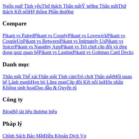
Ngôn ngữ Tình yêu
Thử thách Thân mật
Ý tưởng Thân mật
Thử
thách Kết nối
Hệ thống Phần thưởng
Compare
Pikant vs Paired
Pikant vs Couply
Pikant vs Lovewick
Pikant vs
CoupleUp
Pikant vs Between
Pikant vs Intimately Us
Pikant vs
Spicer
Pikant vs Naughty App
Pikant vs Trò chơi cặp đôi và ứng
dụng quiz quan hệ
Pikant vs Lasting
Pikant vs Gottman Card Decks
Danh mục
Thân mật Thể xác
Thân mật Tình cảm
Trò chơi Thân mật
Mối quan
hệ Lành mạnh
Hẹn hò Lãng mạn
Cặp đôi Kết nối lại
Hôn nhân
Không sinh hoạt
Dạo đầu & Quyến rũ
Công ty
Blog
Bộ tài liệu thương hiệu
Pháp lý
Chính Sách Bảo Mật
Điều Khoản Dịch Vụ