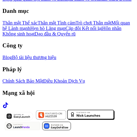
Danh mục
Thân mật Thể xác
Thân mật Tình cảm
Trò chơi Thân mật
Mối quan
hệ Lành mạnh
Hẹn hò Lãng mạn
Cặp đôi Kết nối lại
Hôn nhân
Không sinh hoạt
Dạo đầu & Quyến rũ
Công ty
Blog
Bộ tài liệu thương hiệu
Pháp lý
Chính Sách Bảo Mật
Điều Khoản Dịch Vụ
Mạng xã hội