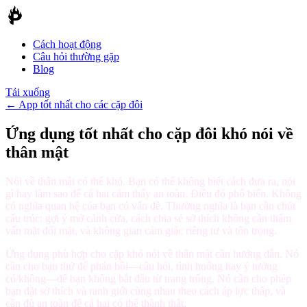
Cách hoạt động
Câu hỏi thường gặp
Blog
Tải xuống
←
App tốt nhất cho các cặp đôi
Ứng dụng tốt nhất cho cặp đôi khó nói về
thân mật
Nói về thân mật có thể khó. Bạn có thể không biết cách đưa ra, nói
gì hay làm sao để cả hai cảm thấy an toàn. Điều đó phổ biến. Không
có nghĩa quan hệ của bạn có vấn đề. Thường nghĩa là bạn cần chút
cấu trúc: gợi ý mở cánh cửa, cách chia sẻ sở thích không cần thẩm
vấn mặt đối mặt, và không gian cảm giác riêng tư và tôn trọng.
Ứng dụng phù hợp cho cặp khó nói về thân mật cần hướng dẫn. Nó
cần cho bạn thứ để phản hồi—câu hỏi, tình huống hay ý tưởng
có/không—để bạn không bắt đầu từ trang trống. Nó cần cho phép
bạn đặt sở thích và ranh giới cùng nhau theo cách áp lực thấp, và
cần đủ an toàn để cả hai có thể thành thật.