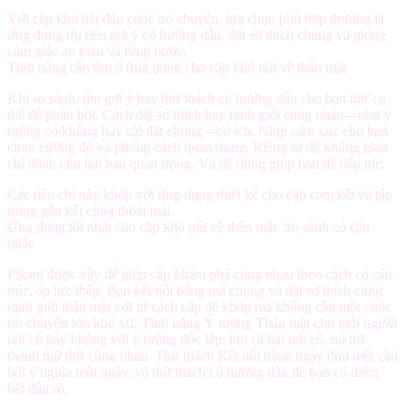
Với cặp khó bắt đầu cuộc trò chuyện, lựa chọn phù hợp thường là
ứng dụng ưu tiên gợi ý có hướng dẫn, đặt sở thích chung và giọng
cảm giác an toàn và từng bước.
Tính năng cần tìm ở ứng dụng cho cặp khó nói về thân mật
Khi so sánh, tìm
gợi ý hay thử thách có hướng dẫn
cho bạn thứ cụ
thể để phản hồi.
Cách đặt sở thích hay ranh giới cùng nhau
—như ý
tưởng có/không hay cài đặt chung—có ích.
Nhịp cảm xúc
cho bạn
chọn cường độ và phong cách quan trọng.
Riêng tư
để không gian
chỉ dành cho hai bạn quan trọng. Và
dễ dùng
giúp bạn dễ tiếp tục.
Các tiêu chí này khớp với ứng dụng thiết kế cho cặp cam kết và tập
trung gắn kết cùng thoải mái.
Ứng dụng tốt nhất cho cặp khó nói về thân mật: So sánh có cân
nhắc
Pikant được xây để giúp cặp khám phá cùng nhau theo cách có cấu
trúc, áp lực thấp. Bạn kết nối bằng mã chung và đặt sở thích cùng
ranh giới thân mật với tư cách cặp để khớp mà không cần một cuộc
trò chuyện lớn khó xử. Tính năng Ý tưởng Thân mật cho mỗi người
nói có hay không với ý tưởng độc lập; khi cả hai nói có, nó trở
thành thứ thử cùng nhau. Thử thách Kết nối hằng ngày đưa một câu
hỏi ý nghĩa mỗi ngày, và thử thách có hướng dẫn để bạn có điểm
bắt đầu rõ.