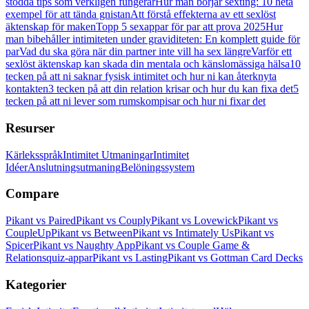
stödda tips som verkligen fungerar
Hur man börjar sexting: 10 heta
exempel för att tända gnistan
Att förstå effekterna av ett sexlöst
äktenskap för maken
Topp 5 sexappar för par att prova 2025
Hur
man bibehåller intimiteten under graviditeten: En komplett guide för
par
Vad du ska göra när din partner inte vill ha sex längre
Varför ett
sexlöst äktenskap kan skada din mentala och känslomässiga hälsa
10
tecken på att ni saknar fysisk intimitet och hur ni kan återknyta
kontakten
3 tecken på att din relation krisar och hur du kan fixa det
5
tecken på att ni lever som rumskompisar och hur ni fixar det
Resurser
Kärleksspråk
Intimitet Utmaningar
Intimitet
Idéer
Anslutningsutmaning
Belöningssystem
Compare
Pikant vs Paired
Pikant vs Couply
Pikant vs Lovewick
Pikant vs
CoupleUp
Pikant vs Between
Pikant vs Intimately Us
Pikant vs
Spicer
Pikant vs Naughty App
Pikant vs Couple Game &
Relationsquiz-appar
Pikant vs Lasting
Pikant vs Gottman Card Decks
Kategorier