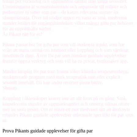
teman per veckodag och uppmuntrar samtal utan långa sessioner.
Utmaningarna är scenariobaserade och anpassade till miljöer och
preferenser ni sätter som par—de känns relevanta snarare än
slumpmässiga. Över tid stödjer appen en vana av små, medvetna
stunder istället för engångshändelser, vilket många gifta par behöver
för att upprätthålla närhet.
Är Pikant rätt för er?
Pikant passar bra för gifta par som vill återknyta mjukt, som har
svårt att starta samtal om intimitet eller koppling och som värderar
emotionellt djup. Även för par som föredrar guidade upplevelser
framför öppna verktyg och som vill ha en privat, butikssäker app.
Mindre lämplig för par som främst söker kliniska terapeutverktyg,
strukturerade program med stark terapeutisk ram eller explicit
sexuellt innehåll. Då kan andra resurser passa bättre.
Slutsats
Koppling i äktenskapet kräver inte att allt fixas på en gång. Små,
konsekventa stunder av uppmärksamhet och omsorg räknas oftare
mer än stora gester. Om ni söker ett mer medvetet sätt att återknyta
erbjuder Pikant guidade upplevelser utformade specifikt för par som
ni.
Prova Pikants guidade upplevelser för gifta par