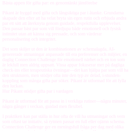
Bästa appen för gifta par: en genomtänkt jämförelse
Pikant är byggd med gifta och långsiktiga par i åtanke. Grundarna
skapade den efter att ha velat bryta sin egen rutin och erbjuda andra
par ett sätt att återknyta genom guidade, respektfulla upplevelser.
Den passar bäst par som vill fördjupa både emotionell och fysisk
intimitet utan att känna sig pressade, och som värderar
personalisering och integritet.
Det som skiljer ut den är kombinationen av schemalagda, AI-
genererade utmaningar anpassade till era preferenser och miljöer, en
daglig Connection Challenge för emotionell närhet och en ton som
är lekfull men aldrig uppsatt. Vissa appar fokuserar mer på dagliga
check-ins eller terapeutiska övningar—det kan hjälpa par som vill ha
den strukturen, men stödjer ofta inte den typ av delad, i-stunden-
koppling som många gifta par söker. Pikant är utformad för att fylla
den luckan.
Hur Pikant stödjer gifta par i vardagen
Pikant är utformad för att passa in i verkliga rutiner—några minuter,
några gånger i veckan, guidad men flexibel.
I praktiken kan par ställa in hur ofta de vill ha utmaningar och vem
som oftast tar initiativ, så rytmen passar en full eller ojämn schema.
Connection Challenge ger en meningsfull fråga per dag med olika